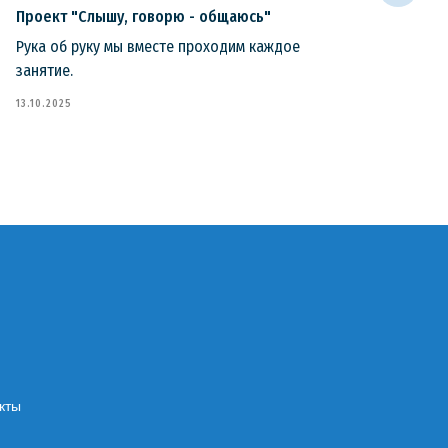
Проект "Слышу, говорю - общаюсь"
Заки
бог
Рука об руку мы вместе проходим каждое
Наши
занятие.
наро
13.10.2025
"Соо
сыгр
08.09
кты