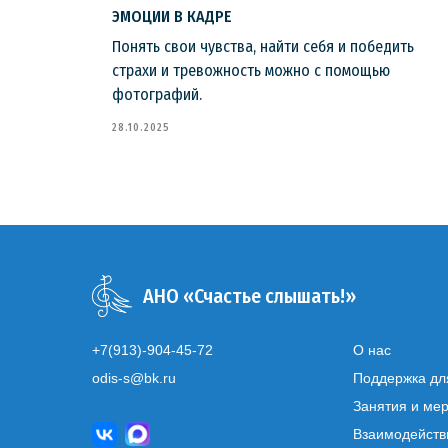
ЭМОЦИИ В КАДРЕ
Понять свои чувства, найти себя и победить
мое
страхи и тревожность можно с помощью
фотографий.
28.10.2025
АНО «Счастье слышать!»
+7(913)-904-45-72
О нас
odis-s@bk.ru
Поддержка дл
Занятия и ме
Взаимодейств