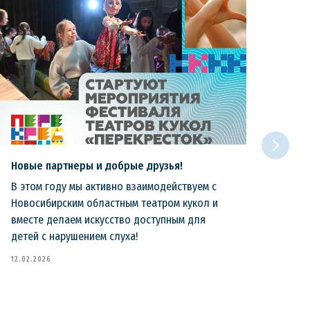
Новые партнеры и добрые друзья!
НАР
В этом году мы активно взаимодействуем с
Ежег
Новосибирским областным театром кукол и
счит
вместе делаем искусство доступным для
мы в
детей с нарушением слуха!
22.09
12.02.2026