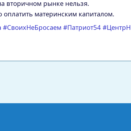
на вторичном рынке нельзя.
 оплатить материнским капиталом.
а
#СвоихНеБросаем
#Патриот54
#Центр