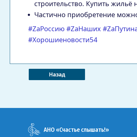
строительство. Купить жильё 
Частично приобретение можно
#ZаРоссию
#ZаНаших
#ZаПутин
#Хорошиеновости54
Назад
АНО «Счастье слышать!»