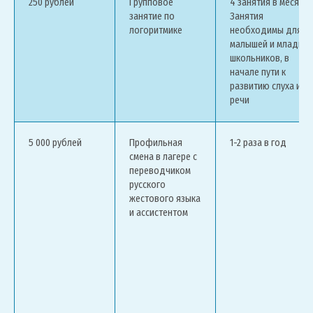
250 рублей
Групповое
4 занятия в месяц.
занятие по
Занятия
логоритмике
необходимы для
малышей и младши
школьников, в
начале пути к
развитию слуха и
речи
5 000 рублей
Профильная
1-2 раза в год
смена в лагере с
переводчиком
русского
жестового языка
и ассистентом