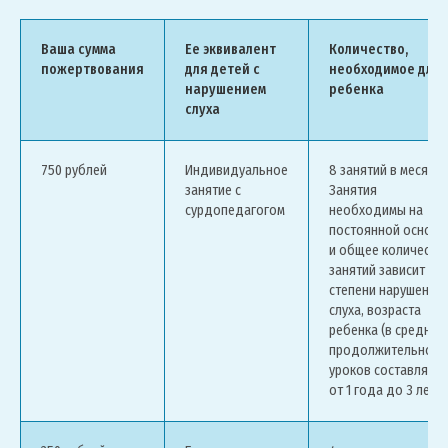
Ваша сумма
Ее эквивалент
Количество,
пожертвования
для детей с
необходимое для 
нарушением
ребенка
слуха
750 рублей
Индивидуальное
8 занятий в месяц.
занятие с
Занятия
сурдопедагогом
необходимы на
постоянной основе
и общее количеств
занятий зависит от
степени нарушения
слуха, возраста
ребенка (в среднем
продолжительност
уроков составляет
от 1 года до 3 лет)