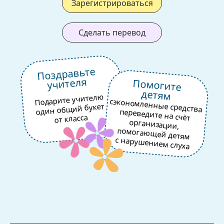
Зарегистрироваться
Сделать перевод
Поздравьте
учителя
Помогите
детям
Подарите учителю
сэкономленные средства
переведите на счёт
организации,
помогающей детям
один общий букет
от класса
с нарушением слуха