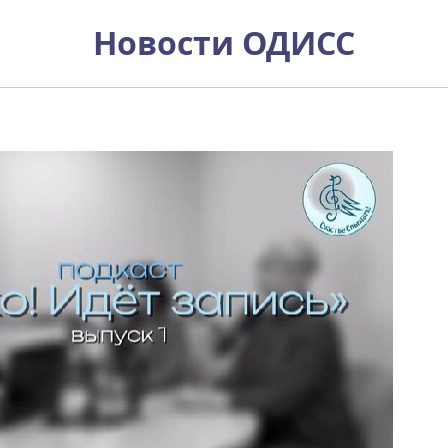
пуск подкастов "ТИХО! Идет з
Новости ОДИСС
лачевой