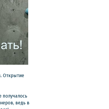
й. Открытие
е получалось
енеров, ведь в