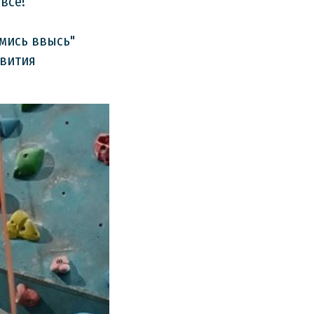
все!
мись ввысь"
звития