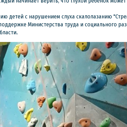
ждый начинает верить, что глухой ребенок может 
ию детей с нарушением слуха скалолазанию "Стре
 поддержке Министерства труда и социального ра
бласти.