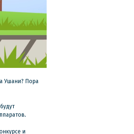
ка Ушани? Пора
 будут
аппаратов.
онкурсе и