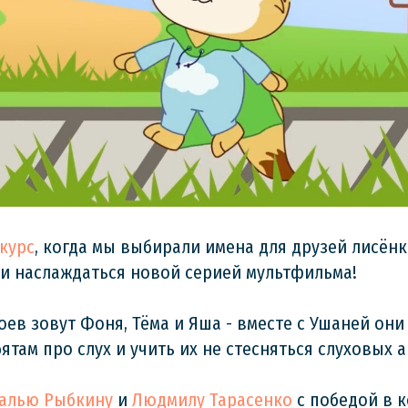
курс
, когда мы выбирали имена для друзей лисён
 и наслаждаться новой серией мультфильма!
ев зовут Фоня, Тёма и Яша - вместе с Ушаней они
ятам про слух и учить их не стесняться слуховых 
алью Рыбкину
и
Людмилу Тарасенко
с победой в к