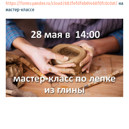
https://forms.yandex.ru/cloud/682fefdfeb61468f0fc0c0a1/
на
мастер-классе