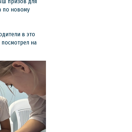
ыш призов для
а по новому
одители в это
 посмотрел на