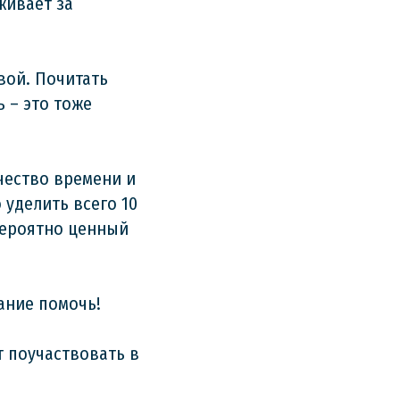
живает за
вой. Почитать
ь – это тоже
чество времени и
 уделить всего 10
евероятно ценный
ание помочь!
 поучаствовать в